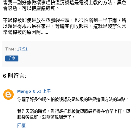
害我一副好像做壞事趕快澄清說這是電視上教的方法，黑色
會吸熱，可以把塵饅殺死。
不過棉被即使是放在塑膠袋裡頭，也很怕曬到一半下雨，所
以還是得乖乖呆在家裡，等曬完再收起來，這就是沒辦法常
常曬棉被的原因阿......
Time:
17:51
分享
6 則留言:
Mango
8:53 上午
你曬了好多包啊～怕被誤認為是垃圾的確是這個方法的缺點。
我昨天曬的時候，難得想把棉被從塑膠袋裡掛在竹竿上打，塑
膠袋沒拿好，就隨著風飄走了。
回覆