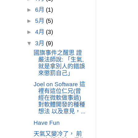
►
6月
(1)
►
5月
(5)
►
4月
(3)
▼
3月
(9)
國旗事件之醒思 證
嚴法師說: 「生氣,
就是拿別人的錯誤
來懲罰自己」
Joel on Software 這
裡有這位仁兄(曾
經在微軟做事過)
對軟體開發的種種
想法 以及意見，...
Have Fun
天氣又變冷了， 前