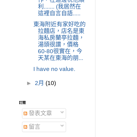
利....... (我居然在
這裡自言自語.....
東海附近有家好吃的
拉麵店，店名是東
海私房蘭亭拉麵，
湯頭很讚，價格
60-80很實在，今
天某在東海的朋...
I have no value.
►
2月
(10)
訂閱
發表文章
留言