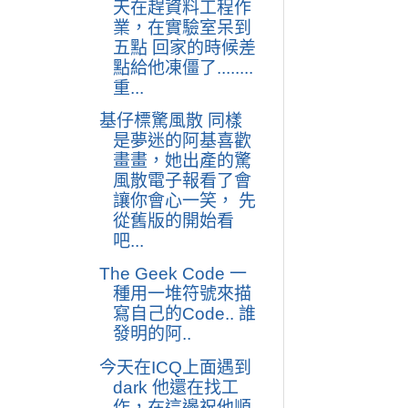
天在趕資料工程作
業，在實驗室呆到
五點 回家的時候差
點給他凍僵了........
重...
基仔標驚風散 同樣
是夢迷的阿基喜歡
畫畫，她出產的驚
風散電子報看了會
讓你會心一笑， 先
從舊版的開始看
吧...
The Geek Code 一
種用一堆符號來描
寫自己的Code.. 誰
發明的阿..
今天在ICQ上面遇到
dark 他還在找工
作，在這邊祝他順