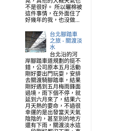
晃，其他的大概天氣也
不是很好。 所以曬棉被
這件事情，在外面住了
好幾年的我，也沒做...
台北腳踏車
之旅 - 關渡淡
水
台北沿的河
岸腳踏車道規劃的挺不
錯，公司原本五月活動
剛好要出門玩耍，安排
去關渡騎腳踏車，結果
剛好遇到五月梅雨鋒面
過境，雨下個不停，就
延到六月來了，結果六
月天熱的要命，不過很
幸運的是出發當天天氣
陰陰的，甚至別的地方
還有下雨，關渡淡水這