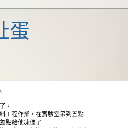
扯蛋
四
了，
料工程作業，在實驗室呆到五點
給他凍僵了........