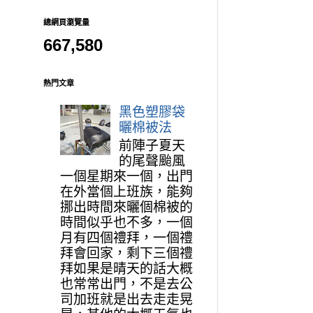
總網頁瀏覽量
667,580
熱門文章
黑色塑膠袋
曬棉被法
前陣子夏天
的尾聲颱風
一個星期來一個，出門
在外當個上班族，能夠
挪出時間來曬個棉被的
時間似乎也不多，一個
月有四個禮拜，一個禮
拜會回家，剩下三個禮
拜如果是晴天的話大概
也常常出門，不是去公
司加班就是出去走走晃