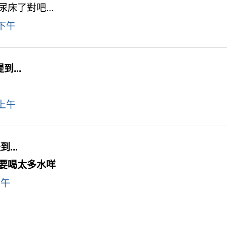
床了對吧...
 下午
到...
 上午
...
要喝太多水咩
上午