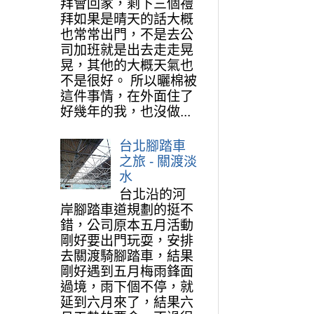
拜會回家，剩下三個禮
拜如果是晴天的話大概
也常常出門，不是去公
司加班就是出去走走晃
晃，其他的大概天氣也
不是很好。 所以曬棉被
這件事情，在外面住了
好幾年的我，也沒做...
台北腳踏車
之旅 - 關渡淡
水
台北沿的河
岸腳踏車道規劃的挺不
錯，公司原本五月活動
剛好要出門玩耍，安排
去關渡騎腳踏車，結果
剛好遇到五月梅雨鋒面
過境，雨下個不停，就
延到六月來了，結果六