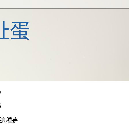
扯蛋
日
鳴
這種夢