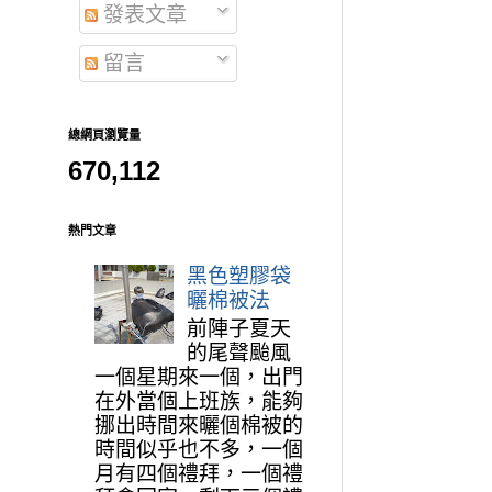
發表文章
留言
總網頁瀏覽量
670,112
熱門文章
黑色塑膠袋
曬棉被法
前陣子夏天
的尾聲颱風
一個星期來一個，出門
在外當個上班族，能夠
挪出時間來曬個棉被的
時間似乎也不多，一個
月有四個禮拜，一個禮