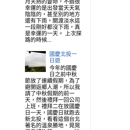
月天熱的要命，不過很
幸運的是出發當天天氣
陰陰的，甚至別的地方
還有下雨，關渡淡水這
一段剛好都沒下雨，真
是幸運的一天。 上次探
路的時候...
國慶北投一
日遊
今年的國慶
日之前中秋
節放了連續假期，為了
避開返鄉人潮，所以我
請了中秋假期的前一
天，然後禮拜一回公司
上班，禮拜二在放國慶
日一天，國慶日就跑去
新北投，看看這個台北
著名的溫泉勝地，晃晃