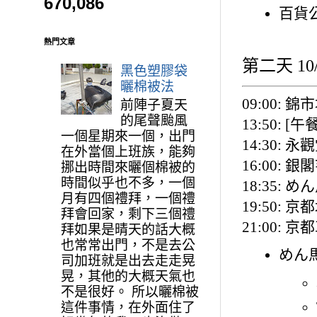
670,086
百貨
熱門文章
第二天 10/
黑色塑膠袋
曬棉被法
09:00: 錦
前陣子夏天
的尾聲颱風
13:50: 
一個星期來一個，出門
14:30: 永
在外當個上班族，能夠
16:00: 
挪出時間來曬個棉被的
時間似乎也不多，一個
18:35:
月有四個禮拜，一個禮
19:50: 
拜會回家，剩下三個禮
21:00: 
拜如果是晴天的話大概
也常常出門，不是去公
めん馬
司加班就是出去走走晃
晃，其他的大概天氣也
不是很好。 所以曬棉被
這件事情，在外面住了