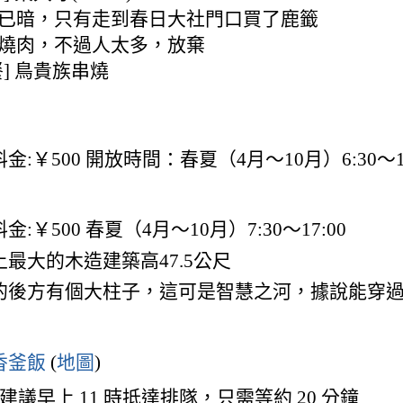
: 天色已暗，只有走到春日大社門口買了鹿籤
 啾啾燒肉，不過人太多，放棄
[晚餐] 鳥貴族串燒
金:￥500 開放時間：春夏（4月～10月）6:30～17
金:￥500 春夏（4月～10月）7:30～17:00
上最大的木造建築高47.5公尺
的後方有個大柱子，這可是智慧之河，據說能穿
香釜飯
(
地圖
)
建議早上 11 時抵達排隊，只需等約 20 分鐘