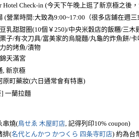
Super Hotel Check-in (今天下午晚上逛了新京極
 (營業時間:大致為9:00~17:00（很多店鋪在週三
豆乳甜甜圈(10個￥250)/中央米穀店的飯糰/三木
栗子/有次刀具/富美家的烏龍麵/丸龜的炸魚餅/卡哩
力的烤魚/漬物
錦天滿宮
, 新京極
河原町藥妝(六日通常會有特惠)
晚餐] 一蘭拉麵
ゑ串燒(
鳥せゑ 木屋町店
, 記得列印10% coupon)
豬排(
名代とんかつ かつくら 四条寺町店
) 約為台幣