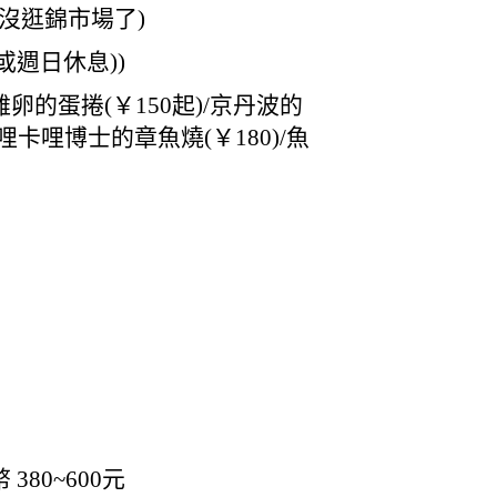
之後，沒逛錦市場了)
或週日休息))
雞卵的蛋捲(￥150起)/京丹波的
卡哩博士的章魚燒(￥180)/魚
 380~600元