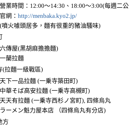
營業時間：12:00～14:30、18:00～3:00(每週二公
官網：
http://menbaka.kyo2.jp/
(噴火噱頭居多，麵有很重的豬油騷味)
町
六傳屋(黑胡麻擔擔麵)
一蘭拉麵
寺(拉麵一級戰區)
天下一品拉麵 (一乗寺築田町)
中華そば高安拉麵 (一乗寺高槻町)
天天有拉麵 (一乗寺西杉ノ宮町), 四條烏丸
ラーメン魁力屋本店 （四條烏丸有分店)
地方