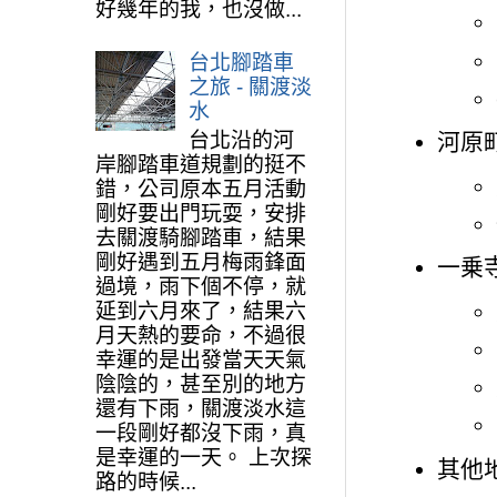
好幾年的我，也沒做...
台北腳踏車
之旅 - 關渡淡
水
台北沿的河
河原
岸腳踏車道規劃的挺不
錯，公司原本五月活動
剛好要出門玩耍，安排
去關渡騎腳踏車，結果
剛好遇到五月梅雨鋒面
一乗
過境，雨下個不停，就
延到六月來了，結果六
月天熱的要命，不過很
幸運的是出發當天天氣
陰陰的，甚至別的地方
還有下雨，關渡淡水這
一段剛好都沒下雨，真
是幸運的一天。 上次探
其他
路的時候...