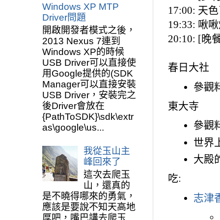
Windows XP MTP
17:00
Driver問題
19:33:
開啟開發者模式之後，
20:10: 
2013 Nexus 7連到
Windows XP的時候
USB Driver可以直接使
春日大社
用Google提供的(SDK
Manager可以直接安裝
參觀料
USB Driver，安裝完之
東大寺
後Driver會放在
{PathToSDK}\sdk\extr
參觀料
as\google\us...
世界
我從玉山主
大殿
峰回來了
這次去爬玉
吃:
山，還真的
是不曉得哪來的勇氣，
志津
應該是要說不知天高地
厚吧，嘴巴講去爬玉