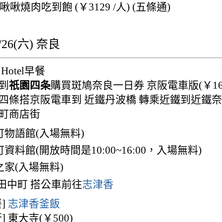
啾啾燒肉吃到飽 (￥3129 /人) (五條通)
26(六) 奈良
 Hotel早餐
行到
祇園四条
購買斑鳩奈良一日券 京阪電車版(￥160
 祇園四條搭京阪電車到 近鐵丹波橋 轉乘近鐵到近鐵奈良
奈良町商店街
町物語館(入場無料)
資料館(開放時間是10:00~16:00，入場無料)
之家(入場無料)
 田中町 搭公車前往
志津香
餐]
志津香釜飯
步行] 東大寺(￥500)