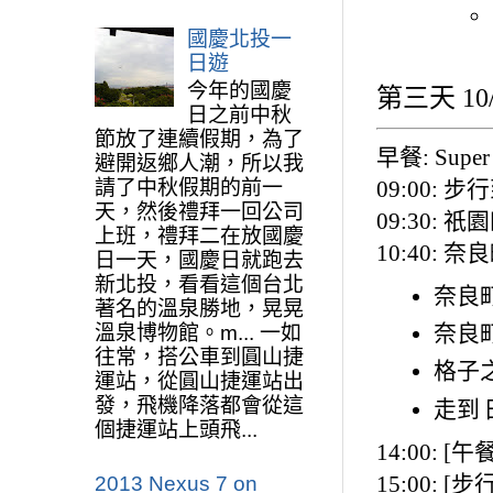
國慶北投一
日遊
今年的國慶
第三天 10/
日之前中秋
節放了連續假期，為了
早餐: Super
避開返鄉人潮，所以我
09:00: 步
請了中秋假期的前一
天，然後禮拜一回公司
09:30:
上班，禮拜二在放國慶
10:40: 
日一天，國慶日就跑去
新北投，看看這個台北
奈良
著名的溫泉勝地，晃晃
奈良町
溫泉博物館。m... 一如
往常，搭公車到圓山捷
格子
運站，從圓山捷運站出
發，飛機降落都會從這
走到
個捷運站上頭飛...
14:00: [午
15:00: [
2013 Nexus 7 on