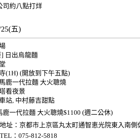
公司約八點打烊
25(五)
市場
[午餐] 日出烏龍麵
觀堂
銀閣寺(1H) (開放到下午五點)
 めん馬鹿一代拉麵 大火聰燒
京都塔看夜景
京都車站, 中村藤吉甜點
鹿一代拉麵 大火聰燒$1100 (週二公休)
地址：京都市上京區丸太町通智恵光院東入南側
TEL：075-812-5818