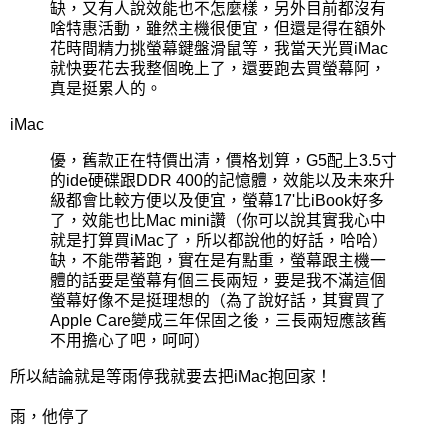
缺，又有人說效能也不怎麼樣，另外目前都沒有
啥特惠活動，雖然主機很便宜，但還是得在額外
花時間精力挑螢幕鍵盤滑鼠等，我當天光買iMac
就快要花去我整個晚上了，還要跑去買螢幕阿，
真是挺累人的。
iMac
優，舊款正在特價出清，價格划算，G5配上3.5寸
的ide硬碟跟DDR 400的記憶體，效能以及未來升
級都會比較方便以及便宜，螢幕17'比iBook好多
了，效能也比Mac mini讚（你可以說其實我心中
就是打算買iMac了，所以都說他的好話，哈哈）
缺，不能帶著跑，實在是有點重，螢幕跟主機一
體的話要是螢幕有個三長兩短，要是我不滿這個
螢幕好像不是挺理想的（為了說好話，其實買了
Apple Care變成三年保固之後，三長兩短應該舊
不用擔心了吧，呵呵）
所以結論就是等雨停我就要去把iMac抱回家！
雨，他停了