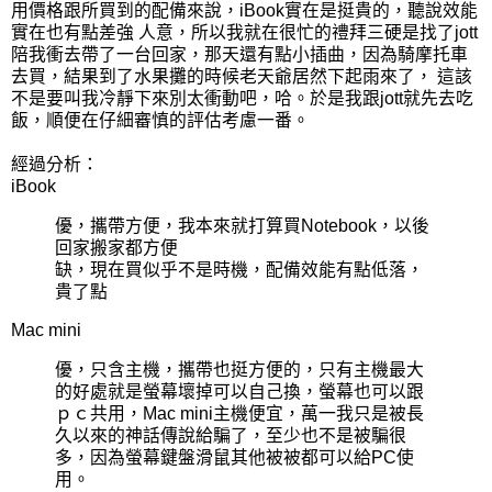
用價格跟所買到的配備來說，iBook實在是挺貴的，聽說效能
實在也有點差強 人意，所以我就在很忙的禮拜三硬是找了jott
陪我衝去帶了一台回家，那天還有點小插曲，因為騎摩托車
去買，結果到了水果攤的時候老天爺居然下起雨來了， 這該
不是要叫我冷靜下來別太衝動吧，哈。於是我跟jott就先去吃
飯，順便在仔細審慎的評估考慮一番。
經過分析：
iBook
優，攜帶方便，我本來就打算買Notebook，以後
回家搬家都方便
缺，現在買似乎不是時機，配備效能有點低落，
貴了點
Mac mini
優，只含主機，攜帶也挺方便的，只有主機最大
的好處就是螢幕壞掉可以自己換，螢幕也可以跟
ｐｃ共用，Mac mini主機便宜，萬一我只是被長
久以來的神話傳說給騙了，至少也不是被騙很
多，因為螢幕鍵盤滑鼠其他被被都可以給PC使
用。