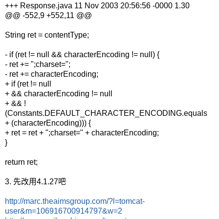
+++ Response.java 11 Nov 2003 20:56:56 -0000 1.30
@@ -552,9 +552,11 @@
String ret = contentType;
- if (ret != null && characterEncoding != null) {
- ret += ";charset=";
- ret += characterEncoding;
+ if (ret != null
+ && characterEncoding != null
+ && !
(Constants.DEFAULT_CHARACTER_ENCODING.equals
+ (characterEncoding))) {
+ ret = ret + ";charset=" + characterEncoding;
}
return ret;
3. 先改用4.1.27吧
http://marc.theaimsgroup.com/?l=tomcat-
user&m=106916700914797&w=2