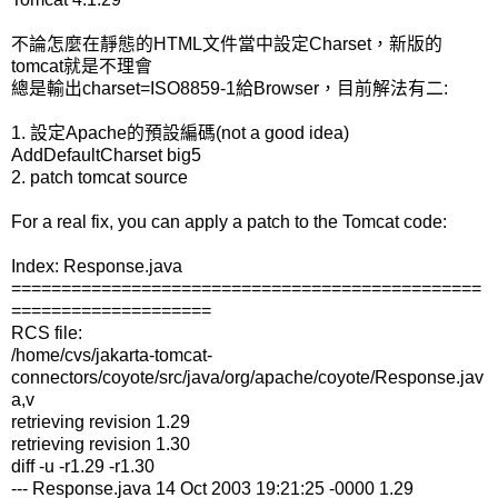
不論怎麼在靜態的HTML文件當中設定Charset，新版的
tomcat就是不理會
總是輸出charset=ISO8859-1給Browser，目前解法有二:
1. 設定Apache的預設編碼(not a good idea)
AddDefaultCharset big5
2. patch tomcat source
For a real fix, you can apply a patch to the Tomcat code:
Index: Response.java
===============================================
====================
RCS file:
/home/cvs/jakarta-tomcat-
connectors/coyote/src/java/org/apache/coyote/Response.jav
a,v
retrieving revision 1.29
retrieving revision 1.30
diff -u -r1.29 -r1.30
--- Response.java 14 Oct 2003 19:21:25 -0000 1.29