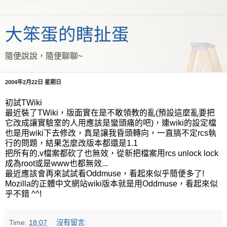
大笨蛋的瞎扯蛋
隨便說說，隨便聊聊~
2004年2月22日 星期日
初試TWiki
最近裝了TWiki，版面實在是不敢領教的亂(預設這麼亂要把
它改成讓實驗室的人用應該是蠻頭痛的吧)，連wiki的設定檔
也是用wiki下去修改，真是讓我昏頭轉向，一直搞不定rcs執
行的問題，結果怎麼改版本都還是1.1
把所有的,v檔案都砍了也無效，從新把檔案用rcs unlock lock
成為root或是www也都無效...
最近應該會再來試試看Oddmuse，看起來似乎簡便多了!
Mozilla的正體中文網站wiki版本就是用Oddmuse，看起來似
乎不錯 ^^!
Time:
18:07
沒有留言: