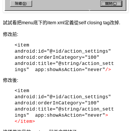
試試看把menu底下的item xml定義從self closing tag改掉.
修改前:
<item
android:id="@+id/action_settings"
android:orderInCategory="100"
android:title="@string/action_sett
ings"
app:showAsAction="never"
/>
修改後:
<item
android:id="@+id/action_settings"
android:orderInCategory="100"
android:title="@string/action_sett
ings"
app:showAsAction="never"
>
</item>