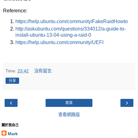
Reference:
https://help.ubuntu.com/community/FakeRaidHowto
http://askubuntu.com/questions/334012/a-guide-to-
install-ubuntu-13-04-using-a-raid-0
https://help.ubuntu.com/community/UEFI
Time:
23:42
沒有留言:
分享
‹
›
首頁
查看網路版
關於我自己
Mark