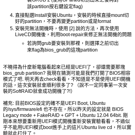
該partition按右鍵設定flag)
直接點選Install安裝Ubuntu，安裝的時候直接mount切
好的partition，不要再變更partition或是format
安裝完無法開機時，使用 [2] 說的方法，再次使用
LiveCD開機後，利用boot-repair來修正無法開機的問題
若詢問grub要安裝到那裡，則選擇之前切出
來flag為bios_grub的這塊partition
不曉得為什麼新電腦看起來已經是UEFI了，卻還需要那塊
bios_grub partition? 我現在猜測可能是我們打開了BIOS相容
模式了吧. 明天再去check看看，不知道是不是使用UEFI開機
的話，這次安裝就會順利很多了? （說不一定同事第一次安
裝的SoftRAID就會成功開機了?!）
補充: 目前BIOS設定的確不是UEFI Boot, Ubuntu
的/sys/firmware/efi 也不存在，所以昨天的設定就是 BIOS
Legacy mode + FakeRAID + GPT + Ubuntu 12.04 64bit. 剛
剛本來想要重新用UEFI模式開機重新安裝實驗看看，不過似
乎不能用UEFI模式boot進手上的這片Ubuntu live cd，所以實
驗就此打住了。