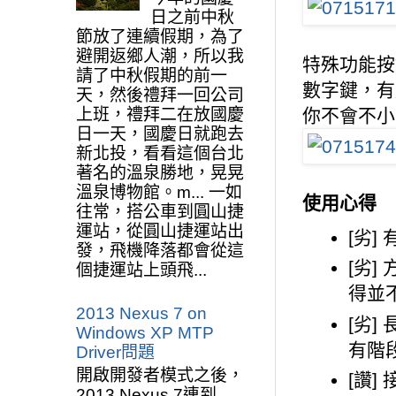
日之前中秋
節放了連續假期，為了
避開返鄉人潮，所以我
特殊功能按
請了中秋假期的前一
數字鍵，有
天，然後禮拜一回公司
你不會不小
上班，禮拜二在放國慶
日一天，國慶日就跑去
新北投，看看這個台北
著名的溫泉勝地，晃晃
溫泉博物館。m... 一如
使用心得
往常，搭公車到圓山捷
運站，從圓山捷運站出
[劣]
發，飛機降落都會從這
[劣
個捷運站上頭飛...
得並
2013 Nexus 7 on
[劣]
Windows XP MTP
有階
Driver問題
開啟開發者模式之後，
[讚
2013 Nexus 7連到