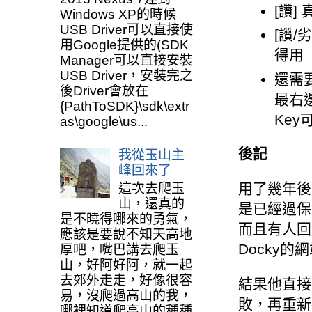
[讚
Windows XP的時候
USB Driver可以直接使
[讚
用Google提供的(SDK
得用
Manager可以直接安裝
USB Driver，安裝完之
還需
後Driver會放在
最右
{PathToSDK}\sdk\extr
Ke
as\google\us...
後記
我從玉山主
峰回來了
用了幾年後
這次去爬玉
山，還真的
是已經過保
是不曉得哪來的勇氣，
而且有人回
應該是要說不知天高地
Docky
厚吧，嘴巴講去爬玉
山，好阿好阿，就一起
去郊外走走，好像很容
結果他直接
易，沒爬過高山的我，
敗，再重新
哪裡知道爬高山的種種