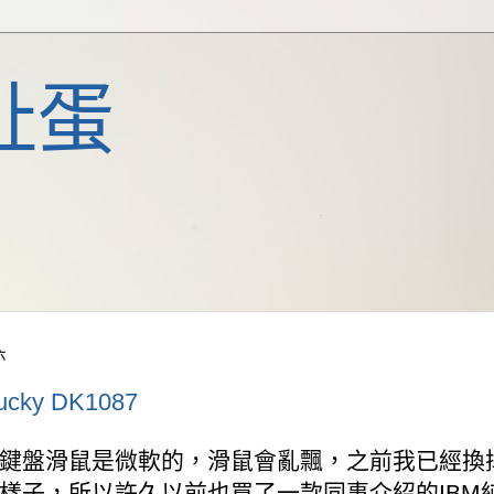
扯蛋
六
cky DK1087
鍵盤滑鼠是微軟的，滑鼠會亂飄，之前我已經換
樣子，所以許久以前也買了一款同事介紹的IBM