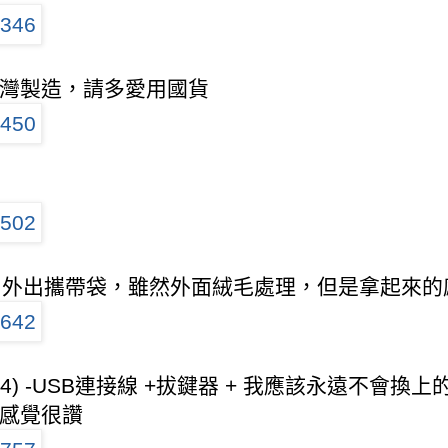
灣製造，請多愛用國貨
) - 外出攜帶袋，雖然外面絨毛處理，但是拿起
3/4) -USB連接線 +拔鍵器 + 我應該永遠不會
感覺很讚