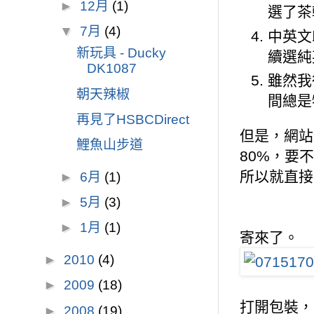
►
12月
(1)
選了茶
▼
7月
(4)
中英文
新玩具 - Ducky
續選純
DK1087
雖然我
朝天辣椒
間總是
再見了HSBCDirect
但是，網站
鯉魚山步道
80%，要
所以就直接
►
6月
(1)
►
5月
(3)
►
1月
(1)
寄來了。
►
2010
(4)
►
2009
(18)
打開包裝，
►
2008
(19)