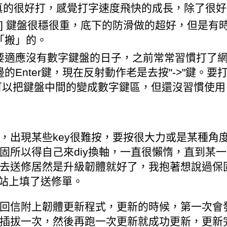
] 真的很好打，感覺打字速度飛快的成長，除了很
/劣] 鍵盤很穩很重，底下的防滑做的超好，但是
「搬」的。
要適應沒有數字鍵盤的日子，之前常常習慣打了
邊的Enter鍵，現在反射動作老是去按"->"鍵。
y可以把鍵盤中間的變成數字鍵區，但還沒習慣使用
，出現某些key很難按，要按很大力或是某種角
固所以得自己來diy換軸，一直很懶惰，直到某
去送修居然是升級韌體就好了，我抱著想說過保
的網站上填了送修單。
回信附上韌體更新程式，更新的時候，第一次會
插拔一次，然後再跑一次更新就成功更新，更新