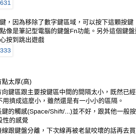
鍵，因為移除了數字鍵區域，可以按下這顆按鍵
點像是筆記型電腦的鍵盤Fn功能。另外這個鍵盤還可
心按到跳出遊戲
 有點太厚(高)
] 方向鍵區跟主要按鍵區中間的間隔太小，既然已
不用擠成這麼小，雖然還是有一小小的區隔。
 長鍵的觸感(Space/Shift/...)並不好，跟
段性的感覺
] 接線跟鍵盤分離，下次線再被老鼠咬壞的話再去買