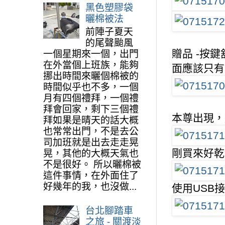
黑色塑膠袋
曬棉被法
前陣子夏天
的尾聲颱風
贈品 -按
一個星期來一個，出門
在外當個上班族，能夠
面應該只有
挪出時間來曬個棉被的
時間似乎也不多，一個
月有四個禮拜，一個禮
拜會回家，剩下三個禮
本尊出現，
拜如果是晴天的話大概
也常常出門，不是去公
司加班就是出去走走晃
剛買來好乾
晃，其他的大概天氣也
不是很好。 所以曬棉被
這件事情，在外面住了
好幾年的我，也沒做...
使用USB
台北腳踏車
之旅 - 關渡淡