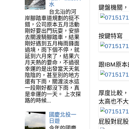
水
鍵盤機關，
台北沿的河
岸腳踏車道規劃的挺不
錯，公司原本五月活動
剛好要出門玩耍，安排
按鍵特寫
去關渡騎腳踏車，結果
剛好遇到五月梅雨鋒面
過境，雨下個不停，就
延到六月來了，結果六
月天熱的要命，不過很
跟IBM原
幸運的是出發當天天氣
陰陰的，甚至別的地方
還有下雨，關渡淡水這
一段剛好都沒下雨，真
厚度比較，
是幸運的一天。 上次探
路的時候...
太高也不大
國慶北投一
日遊
屁股對屁股
今年的國慶