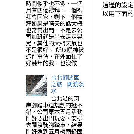
時間似乎也不多，一個
這邊的設定
月有四個禮拜，一個禮
以用下面
拜會回家，剩下三個禮
拜如果是晴天的話大概
也常常出門，不是去公
司加班就是出去走走晃
晃，其他的大概天氣也
不是很好。 所以曬棉被
這件事情，在外面住了
好幾年的我，也沒做...
台北腳踏車
之旅 - 關渡淡
水
台北沿的河
岸腳踏車道規劃的挺不
錯，公司原本五月活動
剛好要出門玩耍，安排
去關渡騎腳踏車，結果
剛好遇到五月梅雨鋒面