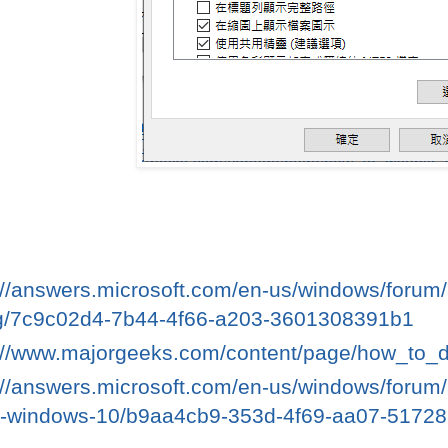
://answers.microsoft.com/en-us/windows/forum/a
og/7c9c02d4-7b44-4f66-a203-3601308391b1
://www.majorgeeks.com/content/page/how_to_d
://answers.microsoft.com/en-us/windows/forum/
er-windows-10/b9aa4cb9-353d-4f69-aa07-5172