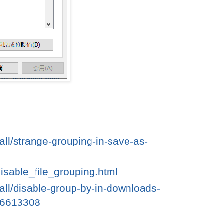
ll/strange-grouping-in-save-as-
isable_file_grouping.html
all/disable-group-by-in-downloads-
86613308