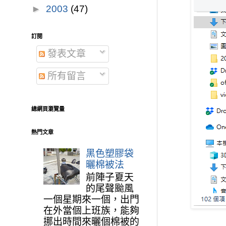
►
2003
(47)
訂閱
發表文章
所有留言
總網頁瀏覽量
熱門文章
黑色塑膠袋
曬棉被法
前陣子夏天
的尾聲颱風
一個星期來一個，出門
在外當個上班族，能夠
挪出時間來曬個棉被的