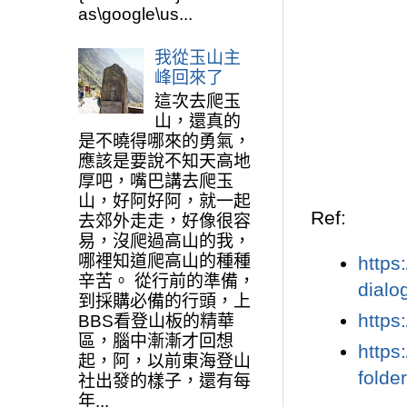
as\google\us...
我從玉山主
峰回來了
這次去爬玉
山，還真的
是不曉得哪來的勇氣，
應該是要說不知天高地
厚吧，嘴巴講去爬玉
山，好阿好阿，就一起
Ref:
去郊外走走，好像很容
易，沒爬過高山的我，
哪裡知道爬高山的種種
https
辛苦。 從行前的準備，
dial
到採購必備的行頭，上
https
BBS看登山板的精華
區，腦中漸漸才回想
https
起，阿，以前東海登山
fold
社出發的樣子，還有每
年...