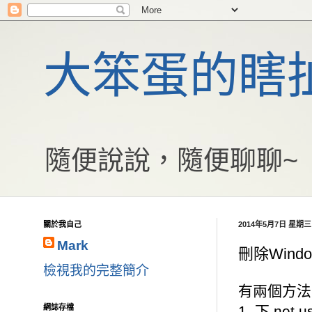
大笨蛋的瞎
隨便說說，隨便聊聊~
關於我自己
2014年5月7日 星期三
Mark
刪除Wind
檢視我的完整簡介
有兩個方法
網誌存檔
1. 下 net us