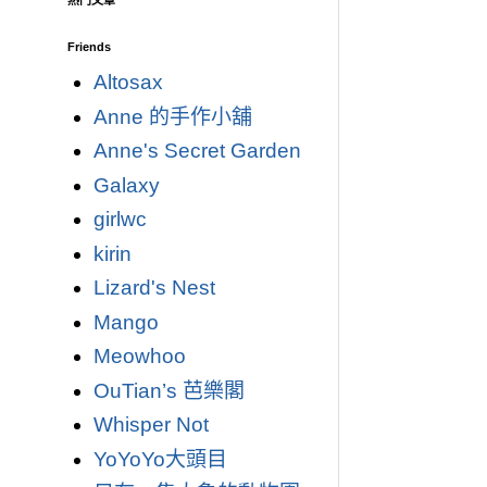
熱門文章
Friends
Altosax
Anne 的手作小舖
Anne's Secret Garden
Galaxy
girlwc
kirin
Lizard's Nest
Mango
Meowhoo
OuTian’s 芭樂閣
Whisper Not
YoYoYo大頭目