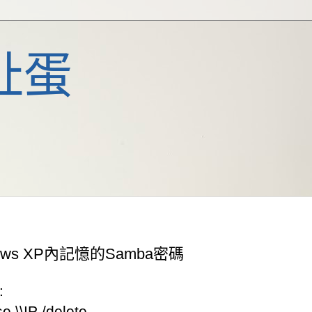
扯蛋
ows XP內記憶的Samba密碼
:
e \\IP /delete