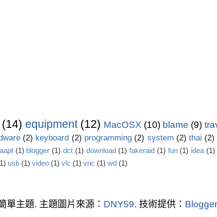
(14)
equipment
(12)
MacOSX
(10)
blame
(9)
tra
dware
(2)
keyboard
(2)
programming
(2)
system
(2)
thai
(2)
aapt
(1)
blogger
(1)
dct
(1)
download
(1)
fakeraid
(1)
fun
(1)
idea
(1)
1)
usb
(1)
video
(1)
vlc
(1)
vnc
(1)
wd
(1)
簡單主題. 主題圖片來源：
DNY59
. 技術提供：
Blogger