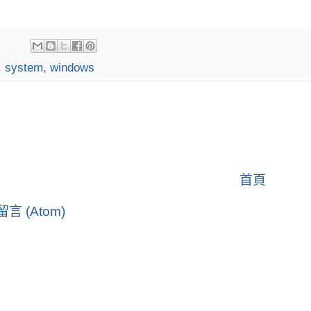
,
system
,
windows
首頁
言 (Atom)