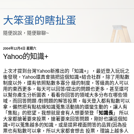
大笨蛋的瞎扯蛋
隨便說說，隨便聊聊~
2004年12月4日 星期六
Yahoo的知識+
上次才提到台灣Yahoo新推出的「知識+」，最近登入玩玩之
後發現，Yahoo還真會搞把這個知識+結合社群，除了用點數
制度以外，還有依照點數多寡分 級的制度，等級高的人可以
用的東西更多，每天可以回答/提出的問題也更多，甚至還可
以幫你產生分析圖表，看看你回答的領域大多分布在哪些領
域，而回答問題 /對問題的解答投票，每天登入都有點數可以
拿，儼然把有點枯燥知識蒐集活動搞的還蠻生動的，讓人有
「集點」的慾望，我想就是會有人想要榮登「
知識長
」 所以
大家都搶著要來投票，搶著要來回答問題，剛好也讓這個知
識+可以蒐集越多的知識，或是提昇裡面問答的品質(因為投
票也有點數可以拿，所以大家都會想去 投票，理論上越多人