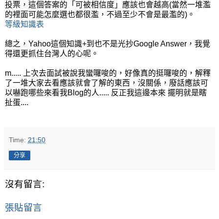
投票，這個答案的「可被相信度」應該也會越高(當然一堆濫
的裡面可能怎麼選也都很濫，不過至少不會是最濫的)。
等級知識表
總之，Yahoo這個知識+到也不是光抄Google Answer，我覺
得還更抓住台灣人的心呢。
m..... 上次去面試被說我蠻囉唆的，好像真的挺囉唆的，解釋
了一堆大家去看應該就會了解的東西，沒關係，廢話應該可
以嚇跑哪些來看我Blog的人..... 反正我這邊本來 擺明就是瞎
扯蛋....
Time:
21:50
分享
沒有留言:
張貼留言