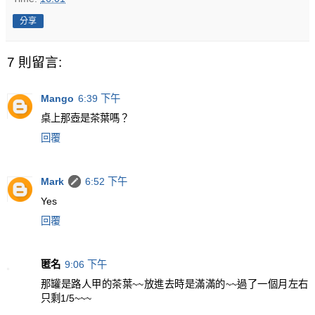
分享
7 則留言:
Mango
6:39 下午
桌上那壺是茶葉嗎？
回覆
Mark
6:52 下午
Yes
回覆
匿名
9:06 下午
那罐是路人甲的茶葉~~放進去時是滿滿的~~過了一個月左右
只剩1/5~~~