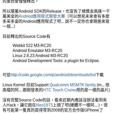
的東西會慢慢釋出。
所以隨著Android SDK的Release，也宣告了總獎金高達一千
萬美金的
Andriod應用程式開發大賽
（可以想見未來會有多麼
多采多姿的Android應用程式了吧... 說不一定你也會跳進來寫
一個...）
目前釋出的Source Code有
Webkit 522 M3-RC20
Android Emulator M3-RC20
Linux 2.6.23 Android M3-RC20
Android Development Tools: a plugin for Eclipse.
可從
http://code.google.com/p/android/downloads/list
下載
Linux Kernel 目前Support
Qualcomm MSM7K family
(m... 很
高檔的阿... 跟剛發表的
HTC Touch Cruise
用的是一樣的晶片)
沒有完整Source Code的話，看來近期內應該沒辦法看到有
人Hack，讓它跑在
Neo1973
上頭了吧(硬體不一樣阿... )，很
有可能第一隻真的是得等到2008的官方合作版GPhone了