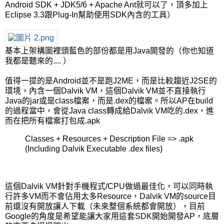
Android SDK + JDK5/6 + Apache Ant就可以了，頂多加上
Eclipse 3.3跟Plug-In幫助使用SDK內含的工具）
基本上架構圖裡頭藍色的部份都是用Java開發的（你也知道
我都是聽來的.... ）
值得一提的是Android並不是跑J2ME，而是比較趨近J2SE的
環境，內含一個Dalvik VM，這個Dalvik VM並不直接執行
Java的jar或是class檔案，而是.dex的檔案。所以AP在build
的過程當中，會從Java class轉成給Dalvik VM吃的.dex，進
而在把所有檔案打包成.apk
Classes + Resources + Description File => .apk
(Including Dalvik Executable .dex files)
這個Dalvik VM針對手機程式/CPU做過最佳化，可以同時執
行許多VM而不會佔用太多Resource，Dalvik VM的source目
前還沒有開放讓人下載（未來整個系統都會開放），目前
Google的角度是希望能讓大家用這套SDK開始開發AP，底層