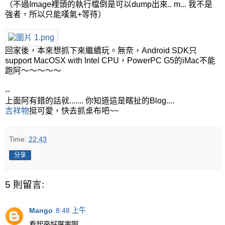
（不過Image裡頭的執行檔倒是可以dump出來.. m... 我不是
強者，所以只能嘆氣+等待）
回家後，本來想抓下來繼續玩。無奈，Android SDK只
support MacOSX with Intel CPU，PowerPC G5的iMac不能
跑阿～～～～～
--
上面阿有錯的話就....... 你知道這是瞎扯的Blog....
吉祥物
挺可愛，快去抓桌布吧~~
Time:
22:43
分享
5 則留言:
Mango
8:48 上午
看起來好厲害啊...